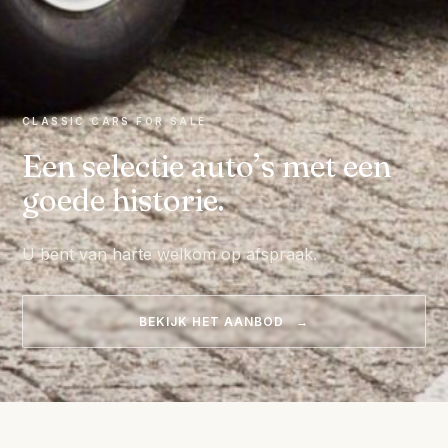
CLASSIC CARS FOR SALE
Een selectie auto’s met een
goede historie.
U bent van harte welkom op afspraak.
BEKIJK HET AANBOD