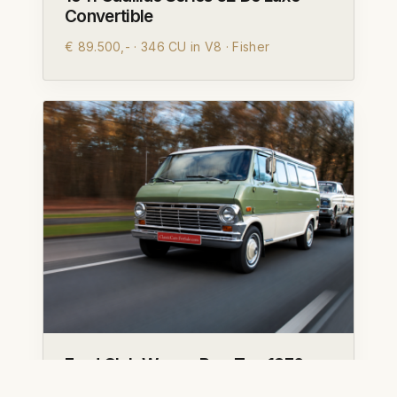
Convertible
€ 89.500,- · 346 CU in V8 · Fisher
Ford Club Wagon Pop Top 1970
€ 45.000,- · 302 V8 · Marti Report