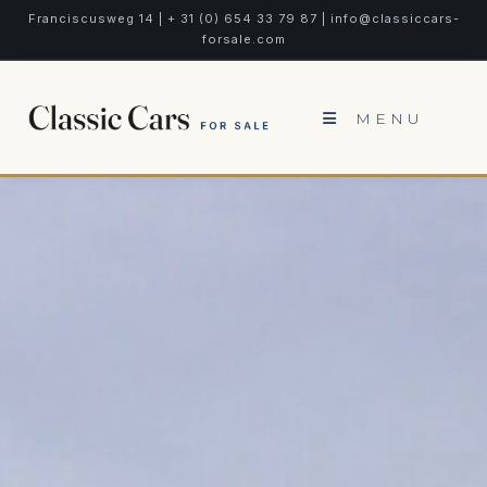
Franciscusweg 14 | + 31 (0) 654 33 79 87 | info@classiccars-
forsale.com
MENU